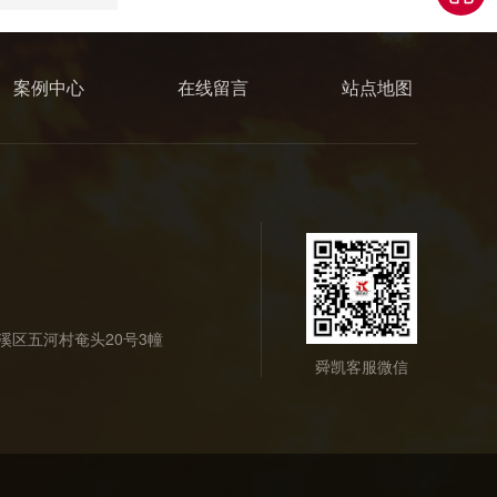
案例中心
在线留言
站点地图
玻璃不锈钢门框
溪区五河村奄头20号3幢
舜凯客服微信
不锈钢消防沙箱