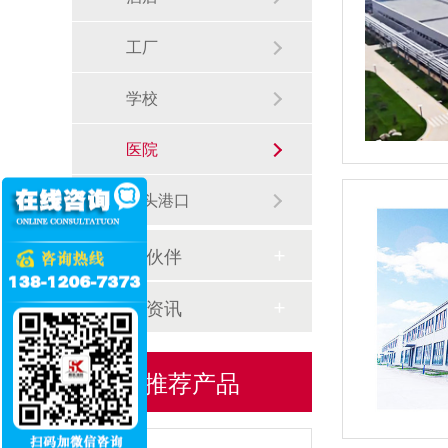
工厂
学校
医院
泡沫消火栓箱
码头港口
合作伙伴
新闻资讯
推荐产品
不锈钢消防箱