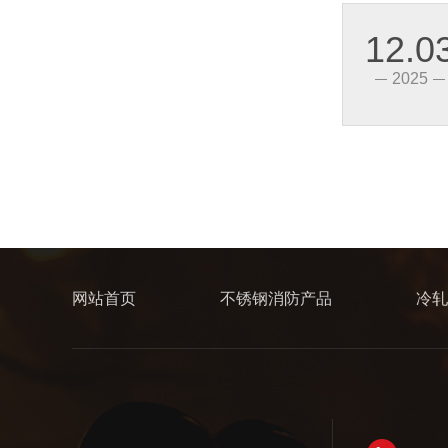
12.0
2025
玻璃不锈钢门框
网站首页
不锈钢消防产品
冷轧
不锈钢消防沙箱