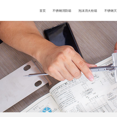
首页
不锈钢消防箱
泡沫消火栓箱
不锈钢灭