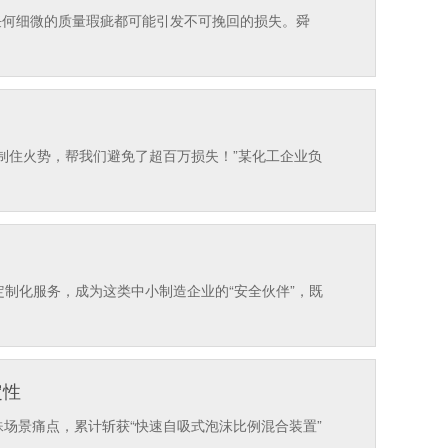
任何细微的质量瑕疵都可能引发不可挽回的损失。舜
制住火势，帮我们避免了超百万损失！”某化工企业负
期定制化服务，成为这类中小制造企业的“安全伙伴”，既
定性
场景痛点，累计斩获“快速自吸式泡沫比例混合装置”