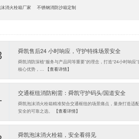
泡沫消火栓箱厂家
不锈钢消防沙箱定制
舜凯售后24 小时响应，守护特殊场景安全
3
舜凯消防深植“服务与产品同等重要”的理念，打造“24小时响应
核心优势，…
【查看详情】
交通枢纽消防刚需：舜凯守护码头/国道安全
1
舜凯泡沫消火栓箱精准契合交通枢纽的场景痛点，量身打造适配
安全的可靠之选。
【查看详情】
舜凯泡沫消火栓箱，安全看得见