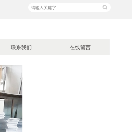
联系我们
在线留言