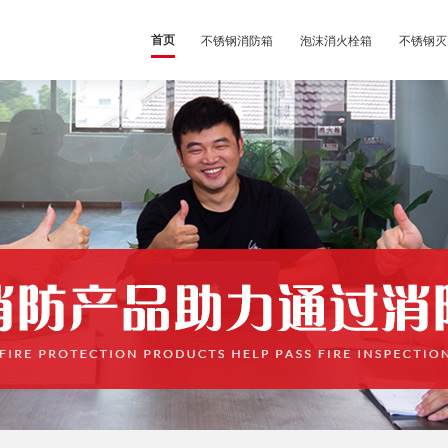
首页
不锈钢消防箱
泡沫消火栓箱
不锈钢灭