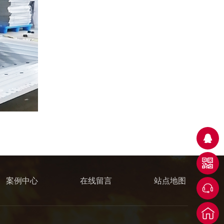
案例中心
在线留言
站点地图