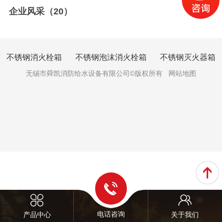
企业风采（20）
不锈钢消火栓箱
不锈钢泡沫消火栓箱
不锈钢灭火器箱
无锡市舜凯消防给水设备有限公司©版权所有
网站地图
电话咨询
产品中心
关于我们