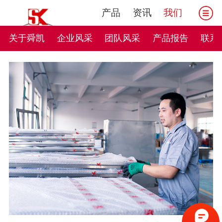
产品
资讯
我们
关于舜凯
企业风采
团队风采
产品报告
联系